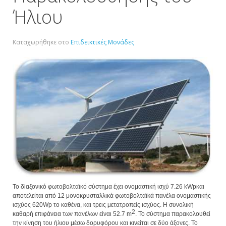
Ήλιου
Καταχωρήθηκε στο
Επιδεικτικές Μονάδες
Το δ
i
αξονικό φωτοβολταϊκό σύστημα έχει ονομαστική ισχύ 7.26
kWp
και
αποτελείται από 12 μονοκρυσταλλικά φωτοβολταϊκά πανέλα ονομαστικής
ισχύος 620
Wp
το καθένα, και τρεις μετατροπείς ισχύος. Η συνολική
2
καθαρή επιφάνεια των πανέλων είναι 52.7
m
. Το σύστημα παρακολουθεί
την κίνηση του ήλιου μέσω δορυφόρου και κινείται σε δύο άξονες. Το