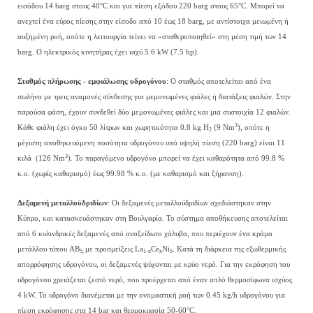
εισόδου 14 barg στους 40°C και για πίεση εξόδου 220 barg στους 65°C. Μπορεί να
ανεχτεί ένα εύρος πίεσης στην είσοδο από 10 έως 18 barg, με αντίστοιχα μειωμένη ή
αυξημένη ροή, οπότε η λειτουργία τείνει να «σταθεροποιηθεί» στη μέση τιμή των 14
barg. Ο ηλεκτρικός κινητήρας έχει ισχύ 5.6 kW (7.5 hp).
Σταθμός πλήρωσης - εμφιάλωσης υδρογόνου
: Ο σταθμός αποτελείται από ένα
σωλήνα με τρεις αναμονές σύνδεσης για μεμονωμένες φιάλες ή διατάξεις φιαλών. Στην
παρούσα φάση, έχουν συνδεθεί δύο μεμονωμένες φιάλες και μια συστοιχία 12 φιαλών.
3
Κάθε φιάλη έχει όγκο 50 λίτρων και χωρητικότητα 0.8 kg H
(9 Nm
), οπότε η
2
μέγιστη αποθηκευόμενη ποσότητα υδρογόνου υπό υψηλή πίεση (220 barg) είναι 11
3
κιλά (126 Nm
). Το παραγόμενο υδρογόνο μπορεί να έχει καθαρότητα από 99.8 %
κ.ο. (χωρίς καθαρισμό) έως 99.98 % κ.ο. (με καθαρισμό και ξήρανση).
Δεξαμενή μεταλλοϋδριδίων
: Οι δεξαμενές μεταλλοϋδριδίων σχεδιάστηκαν στην
Κύπρο, και κατασκευάστηκαν στη Βουλγαρία. Το σύστημα αποθήκευσης αποτελείται
από 6 κυλινδρικές δεξαμενές από ανοξείδωτο χάλυβα, που περιέχουν ένα κράμα
μετάλλου τύπου AB
με προσμείξεις La
Ce
Ni
. Κατά τη διάρκεια της εξωθερμικής
5,
1-
x
x
5
απορρόφησης υδρογόνου, οι δεξαμενές ψύχονται με κρύο νερό. Για την εκρόφηση του
υδρογόνου χρειάζεται ζεστό νερό, που προέρχεται από έναν απλό θερμοσίφωνα ισχύος
4 kW. Το υδρογόνο διανέμεται με την ονομαστική ροή των 0.45 kg/h υδρογόνου για
πίεση εκρόφησης στα 14 bar και θερμοκρασία 50-60°C.