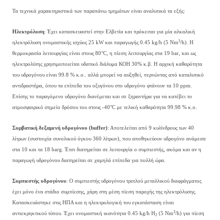
Τα τεχνικά χαρακτηριστικά των παραπάνω τμημάτων είναι αναλυτικά τα εξής:
Ηλεκτρόλυση
: Έχει κατασκευαστεί στην Ελβετία και πρόκειται για μία αλκαλική
3
ηλεκτρόλυση ονομαστικής ισχύος 25 kW και παραγωγής 0.45 kg/h (5 Nm
/h). Η
θερμοκρασία λειτουργίας είναι στους 80°C, η πίεση λειτουργίας στα 19 bar, και ως
ηλεκτρολύτης χρησιμοποιείται υδατικό διάλυμα ΚΟΗ 30% κ.β. Η αρχική καθαρότητα
του υδρογόνου είναι 99.8 % κ.ο.. αλλά μπορεί να αυξηθεί, περνώντας από καταλυτικό
αντιδραστήρα, όπου τα επίπεδα του οξυγόνου στο υδρογόνο φτάνουν τα 10 ppm.
Επίσης το παραγόμενο υδρογόνο διανέμεται και σε ξηραντήρα για να κατέβει το
ατμοσφαιρικό σημείο δρόσου του στους -40°C με τελική καθαρότητα 99.98 % κ.ο.
Συμβατική δεξαμενή υδρογόνου (
buffer
)
: Αποτελείται από 9 κυλίνδρους των 40
λίτρων (συστοιχία συνολικού όγκου 360 λίτρων), που αποθηκεύουν υδρογόνο ανάμεσα
στα 10 και τα 18 barg. Έτσι διατηρείται σε λειτουργία ο συμπιεστής, ακόμα και αν η
παραγωγή υδρογόνου διατηρείται σε χαμηλά επίπεδα για πολλή ώρα.
Συμπιεστής υδρογόνου
: Ο συμπιεστής υδρογόνου τριπλού μεταλλικού διαφράγματος
έχει μόνο ένα στάδιο συμπίεσης, χάρη στη μέση πίεση παροχής της ηλεκτρόλυσης.
Κατασκευάστηκε στις ΗΠΑ και η ηλεκτρολογική του εγκατάσταση είναι
3
αντιεκρηκτικού τύπου. Έχει ονομαστική ικανότητα 0.45 kg/h H
(5 Nm
/h) για πίεση
2