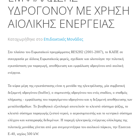
ΥΔΡΟΓΟΝΟΥ ΜΕ ΧΡΗΣΗ
ΑΙΟΛΙΚΗΣ ΕΝΕΡΓΕΙΑΣ
Καταχωρήθηκε στο
Επιδεικτικές Μονάδες
Στο πλαίσιο του Ευρωπαϊκού προγράμματος RES2H2 (2001-2007), το ΚΑΠΕ σε
συνεργασία με άλλους Ευρωπαϊκούς φορείς, σχεδίασε και υλοποίησε την πιλοτική
εγκατάσταση για παραγωγή, αποθήκευση και εμφιάλωση υδρογόνου από αιολική
ενέργεια.
Τα κύρια μέρη της εγκατάστασης είναι η μονάδα της ηλεκτρόλυσης, μία συμβατική
δεξαμενή υδρογόνου (buffer), ο συμπιεστής υδρογόνου του ενός σταδίου, ο σταθμός
πλήρωσης - εμφιάλωσης του παραγόμενου υδρογόνου και η δεξαμενή αποθήκευσης των
μεταλλοϋδριδίων. Το βοηθητικό εξοπλισμό αποτελούν το κλειστό σύστημα ψύξης, το
κλειστό σύστημα παραγωγής ζεστού νερού, ο αεροσυμπιεστής και το κεντρικό σύστημα
ελέγχου και καταγραφής δεδομένων. Η παροχή ηλεκτρικής ενέργειας ολόκληρης της
πιλοτικής μονάδας γίνεται από μια ανεμογεννήτρια του αιολικού πάρκου, την Enercon
E-40, ισχύος 500 kW.